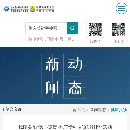
热门搜索：
预约挂号、预防接种
服务号
订阅号
健康义诊
首页
>
新闻动态
>
健康义诊
我院参加“医心惠民·九三学社义诊进社区”活动