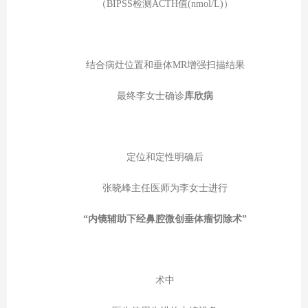
（BIPSS检测ACTH值(nmol/L)）
结合病灶位置和垂体MR增强扫描结果
最终李女士确诊
库欣病
定位和定性明确后
张晓峰主任医师为李女士进行
“内镜辅助下经鼻腔微创垂体瘤切除术”
术中