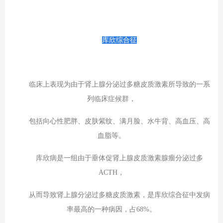
库欣综合征
临床上表现为由于肾上腺分泌过多糖皮质激素所导致的一系
列临床症候群，
包括向心性肥胖、皮肤紫纹、满月脸、水牛背、高血压、高
血脂等。
库欣病是一组由于垂体促肾上腺皮质激素腺瘤分泌过多
ACTH，
从而导致肾上腺分泌过多糖皮质激素，是库欣综合征中发病
率最高的一种病因，占68%。