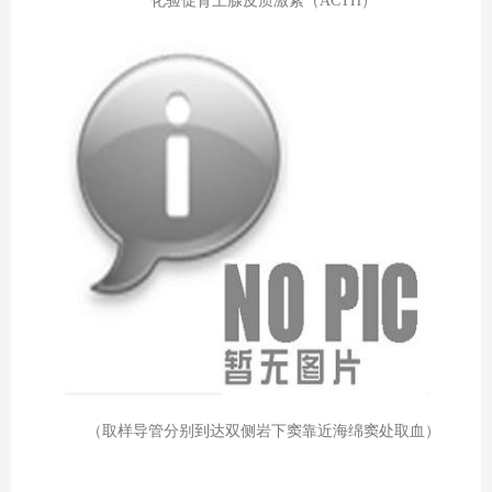
化验促肾上腺皮质激素（ACTH）
（取样导管分别到达双侧岩下窦靠近海绵窦处取血）