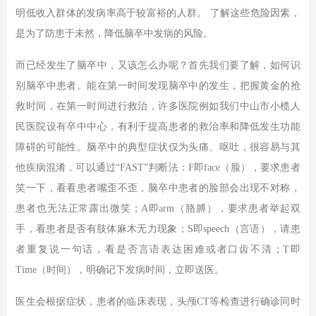
明低收入群体的发病率高于较富裕的人群。 了解这些危险因素，
是为了防患于未然，降低脑卒中发病的风险。
而已经发生了脑卒中，又该怎么办呢？首先我们要了解，如何识
别脑卒中患者。能在第一时间发现脑卒中的发生，把握黄金的抢
救时间，在第一时间进行救治，许多医院例如我们中山市小榄人
民医院设有卒中中心，有利于提高患者的救治率和降低发生功能
障碍的可能性。脑卒中的典型症状仅为头痛、呕吐，很容易与其
他疾病混淆，可以通过“FAST”判断法：F即face（脸），要求患者
笑一下，看看患者嘴歪不歪，脑卒中患者的脸部会出现不对称，
患者也无法正常露出微笑；A即arm（胳膊），要求患者举起双
手，看患者是否有肢体麻木无力现象；S即speech（言语），请患
者重复说一句话，看是否言语表达困难或者口齿不清；T即
Time（时间），明确记下发病时间，立即送医。
医生会根据症状，患者的临床表现，头颅CT等检查进行确诊同时