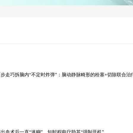
两步走巧拆脑内“不定时炸弹”：脑动静脉畸形的栓塞+切除联合治
脑出血术后一直“迷糊”，短时程电疗助其“强制开机”