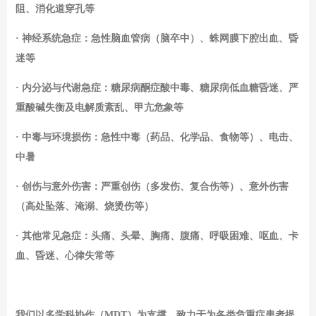
阻、消化道穿孔等
· 神经系统急症：急性脑血管病（脑卒中）、蛛网膜下腔出血、昏
迷等
· 内分泌与代谢急症：糖尿病酮症酸中毒、糖尿病低血糖昏迷、严
重酸碱失衡及电解质紊乱、甲亢危象等
· 中毒与环境损伤：急性中毒（药品、化学品、食物等）、电击、
中暑
· 创伤与意外伤害：严重创伤（多发伤、复合伤等）、意外伤害
（高处坠落、淹溺、烧烫伤等）
· 其他常见急症：头痛、头晕、胸痛、腹痛、呼吸困难、呕血、卡
血、昏迷、心律失常等
我们以多学科协作（
MDT）为支撑，致力于为各类危重症患者提