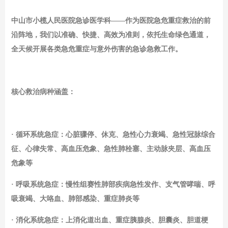
中山市小榄人民医院急诊医学科
——作为医院急危重症救治的前
沿阵地，我们以准确、快捷、高效为准则，依托生命绿色通道，
全天候开展各类急危重症与意外伤害的急诊急救工作。
核心救治病种涵盖：
· 循环系统急症：心脏骤停、休克、急性心力衰竭、急性冠脉综合
征、心律失常、高血压危象、急性肺栓塞、主动脉夹层、高血压
危象等
· 呼吸系统急症：慢性组赛性肺部疾病急性发作、支气管哮喘、呼
吸衰竭、大咯血、肺部感染、重症肺炎等
· 消化系统急症：上消化道出血、重症胰腺炎、胆囊炎、胆道梗