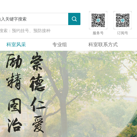
搜索：
预约挂号、预防接种
服务号
订阅号
科室风采
专业组
科室联系方式