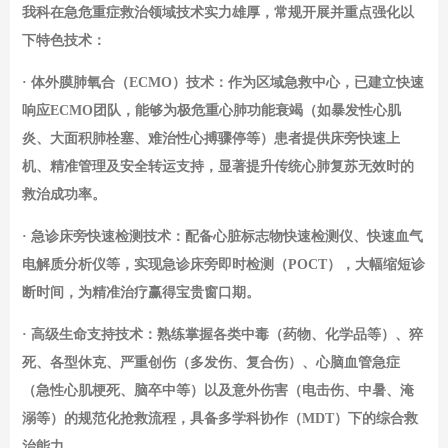
我科在急危重症救治领域技术实力雄厚，常规开展并重点强化以
下特色技术：
· 体外膜肺氧合（ECMO）技术：作为区域急救中心，已建立快速
响应ECMO团队，能够为极危重心肺功能衰竭（如暴发性心肌
炎、大面积肺栓塞、难治性心搏骤停等）患者提供床旁快速上
机、精准管理及安全转运支持，显著提升传统心肺复苏无效时的
救治成功率。
· 急诊床旁快速检测技术：配备心脏标志物快速检测仪、快速血气
电解质分析仪等，实现急诊床旁即时检测（POCT），大幅缩短诊
断时间，为精准治疗赢得宝贵窗口期。
· 高级生命支持技术：熟练掌握各类中毒（药物、化学品等）、猝
死、各型休克、严重创伤（多发伤、复合伤）、心脑血管急症
（急性心肌梗死、脑卒中等）以及意外伤害（电击伤、中暑、淹
溺等）的规范化抢救流程，具备多学科协作（MDT）下的综合救
治能力。