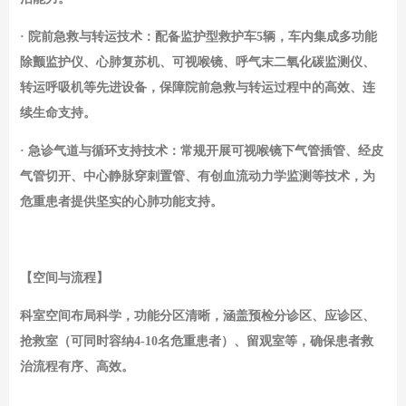
· 院前急救与转运技术：配备监护型救护车5辆，车内集成多功能
除颤监护仪、心肺复苏机、可视喉镜、呼气末二氧化碳监测仪、
转运呼吸机等先进设备，保障院前急救与转运过程中的高效、连
续生命支持。
· 急诊气道与循环支持技术：常规开展可视喉镜下气管插管、经皮
气管切开、中心静脉穿刺置管、有创血流动力学监测等技术，为
危重患者提供坚实的心肺功能支持。
【空间与流程】
科室空间布局科学，功能分区清晰，涵盖预检分诊区、应诊区、
抢救室（可同时容纳
4-10名危重患者）、留观室等，确保患者救
治流程有序、高效。